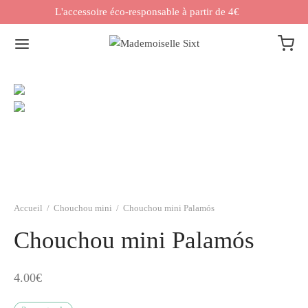
L'accessoire éco-responsable à partir de 4€
Accueil
/
Chouchou mini
/
Chouchou mini Palamós
Chouchou mini Palamós
4.00
€