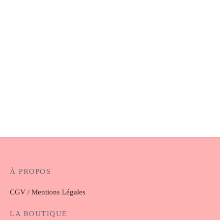
Chouchou mini Servane
Chouchou mini Simone
4.00
€
4.00
€
Chouchou mini Cassiopée
Chouchou mini Apolline
4.00
€
4.00
€
À PROPOS
CGV / Mentions Légales
LA BOUTIQUE