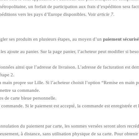
tropolitaine, un forfait de participation aux frais d’expédition sera fa
péditions vers les pays d’Europe disponibles. Voir
article 7
.
gler ses produits en plusieurs étapes, au moyen d’un
paiement sécurisé
es ajoute au panier. Sur la page panier, l’acheteur peut modifier si besoi
nnées ainsi que l’adresse de livraison. L’adresse de facturation est dem
étape 2.
n main propre sur Lille. Si l’acheteur choisit l’option “Remise en main pr
 remettre sa commande.
es de carte bleue personnelle.
 commande. Si le paiement est accepté, la commande est enregistrée et l
’annulation du paiement par carte, les sommes versées seront alors recrédi
eusement, à distance, sans utilisation physique de sa carte. Pour obteni