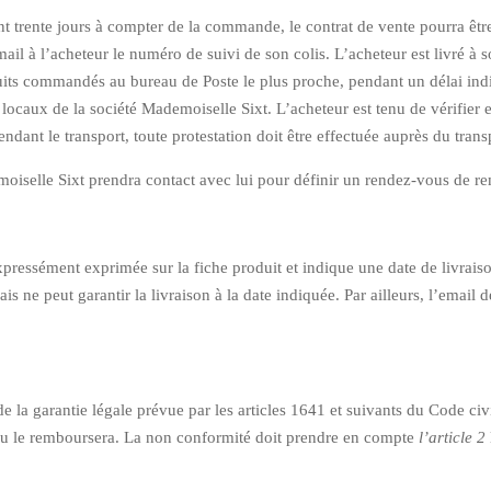
sent trente jours à compter de la commande, le contrat de vente pourra êtr
l à l’acheteur le numéro de suivi de son colis. L’acheteur est livré à so
duits commandés au bureau de Poste le plus proche, pendant un délai indiq
locaux de la société Mademoiselle Sixt. L’acheteur est tenu de vérifier 
ant le transport, toute protestation doit être effectuée auprès du transp
emoiselle Sixt prendra contact avec lui pour définir un rendez-vous de 
essément exprimée sur la fiche produit et indique une date de livraison 
e peut garantir la livraison à la date indiquée. Par ailleurs, l’email 
de la garantie légale prévue par les articles 1641 et suivants du Code ci
 ou le remboursera. La non conformité doit prendre en compte
l’article 2