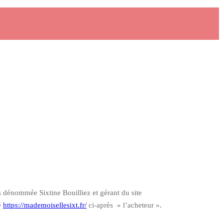
ès dénommée Sixtine Bouilliez et gérant du site
é
https://mademoisellesixt.fr/
ci-après » l’acheteur ».