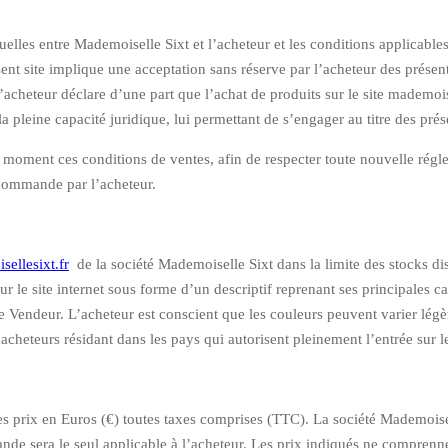
uelles entre Mademoiselle Sixt et l’acheteur et les conditions applicables 
sent site implique une acceptation sans réserve par l’acheteur des présen
heteur déclare d’une part que l’achat de produits sur le site mademoisell
r la pleine capacité juridique, lui permettant de s’engager au titre des pr
 moment ces conditions de ventes, afin de respecter toute nouvelle réglem
a commande par l’acheteur.
sellesixt.fr
de la société Mademoiselle Sixt dans la limite des stocks di
r le site internet sous forme d’un descriptif reprenant ses principales c
le Vendeur. L’acheteur est conscient que les couleurs peuvent varier légè
 acheteurs résidant dans les pays qui autorisent pleinement l’entrée sur le
 des prix en Euros (€) toutes taxes comprises (TTC). La société Mademoisel
nde sera le seul applicable à l’acheteur. Les prix indiqués ne comprenne