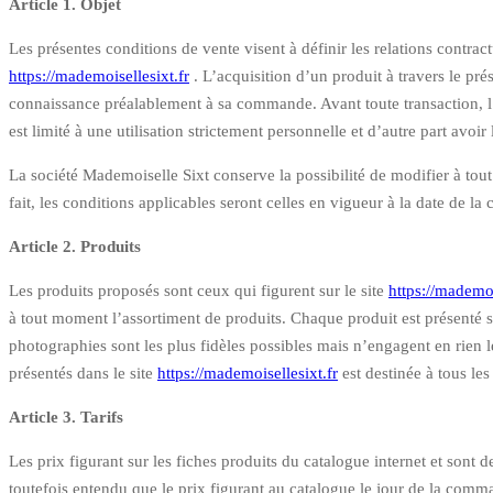
Article 1. Objet
Les présentes conditions de vente visent à définir les relations contract
https://mademoisellesixt.fr
. L’acquisition d’un produit à travers le pré
connaissance préalablement à sa commande. Avant toute transaction, l’ac
est limité à une utilisation strictement personnelle et d’autre part avoi
La société Mademoiselle Sixt conserve la possibilité de modifier à tout
fait, les conditions applicables seront celles en vigueur à la date de l
Article 2. Produits
Les produits proposés sont ceux qui figurent sur le site
https://mademoi
à tout moment l’assortiment de produits. Chaque produit est présenté su
photographies sont les plus fidèles possibles mais n’engagent en rien 
présentés dans le site
https://mademoisellesixt.fr
est destinée à tous les
Article 3. Tarifs
Les prix figurant sur les fiches produits du catalogue internet et sont
toutefois entendu que le prix figurant au catalogue le jour de la comma