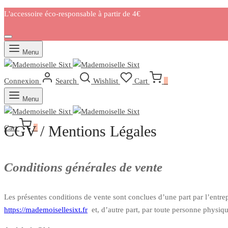
L'accessoire éco-responsable à partir de 4€
Menu
Connexion
Search
Wishlist
Cart
0
Menu
CGV / Mentions Légales
Cart
0
Conditions générales de vente
Les présentes conditions de vente sont conclues d’une part par l’entrep
https://mademoisellesixt.fr
et, d’autre part, par toute personne physiq