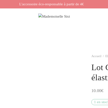
L'accessoire éco-responsable à partir de 4€
Accueil
/
E
Lot 
élas
10.00
€
1 en stoc