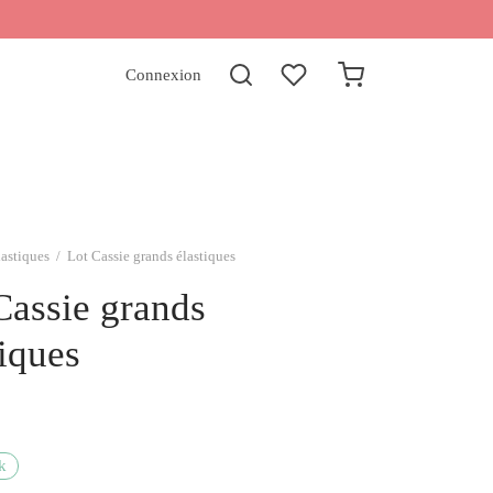
Connexion
lastiques
/
Lot Cassie grands élastiques
Cassie grands
tiques
k