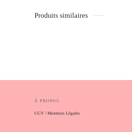
Produits similaires
Lot Manon petits élastiques
Lot Ali
10.00
€
10.00
€
À PROPOS
CGV / Mentions Légales