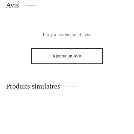
Avis
Il n’y a pas encore d’avis.
Ajouter un Avis
Produits similaires
Foulard Judith
Chouchou mini Castille
7.00
€
4.00
€