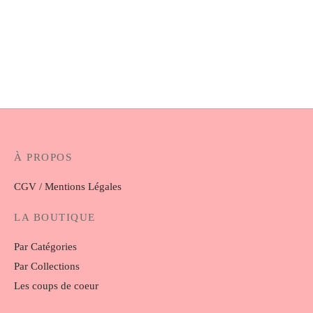
Chouchou Charline
Chouchou Simone
5.00
€
5.00
€
À PROPOS
CGV / Mentions Légales
LA BOUTIQUE
Par Catégories
Par Collections
Les coups de coeur