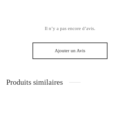
Il n’y a pas encore d’avis.
Ajouter un Avis
Produits similaires
Chouchou Garance
Chouchou Alix
5.00
€
5.00
€