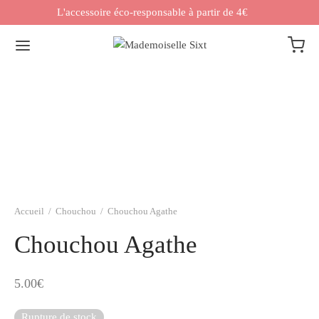
L'accessoire éco-responsable à partir de 4€
Accueil
/
Chouchou
/
Chouchou Agathe
Chouchou Agathe
5.00
€
Rupture de stock